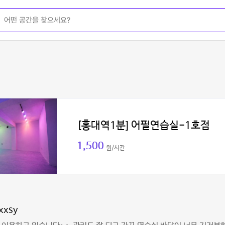
[홍대역1분] 어필연습실-1호점
1,500
원/시간
xxsy