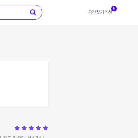
N
공간찾기
추천