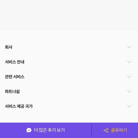
회사
서비스 안내
관련 서비스
파트너쉽
서비스 제공 국가
(주)NSPACE 사업자정보
더 많은 후기 보기
공유하기