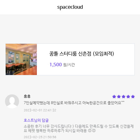
spacecloud
꿈틀 스터디룸 신촌점 (모임최적)
1,500
원/시간
휴휴
7인실예약했는데 8인실로 바꿔주시고 아늑한공간으로 좋았어요^^
2023-02-01 22:41:32
호스트님의 답글
소중한 후기 너무 감사드립니다:) 다음에도 만족드릴 수 있도록 신경쓸게
요 헤헷 행복한 하루하루가 되시길 바래용 😍😍
2023-02-25 21:50:56