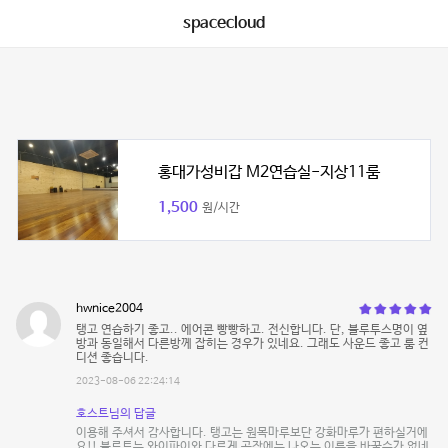
spacecloud
홍대가성비갑 M2연습실-지상11룸
1,500
원/시간
hwnice2004
탱고 연습하기 좋고.. 에어콘 빵빵하고. 전신합니다. 단, 블루투스명이 옆
방과 동일해서 다른방께 잡히는 경우가 있네요. 그래도 사운드 좋고 룸 컨
디션 좋습니다.
2023-08-06 22:24:14
호스트님의 답글
이용해 주셔서 감사합니다. 탱고는 원목마루보단 강화마루가 편하실거에
요!! 블루투는 와이파이와 다르게 공장에는 나오는 이름을 바꿀수가 없네