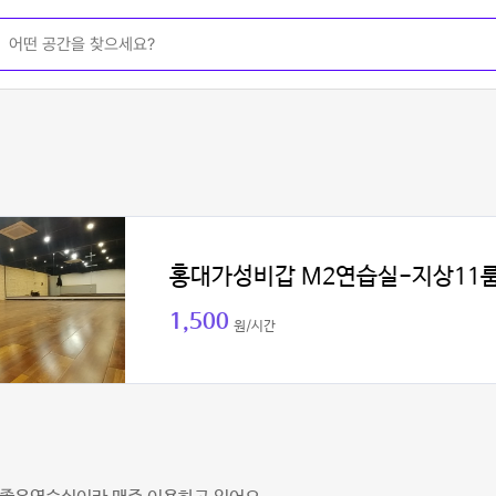
홍대가성비갑 M2연습실-지상11
1,500
원/시간