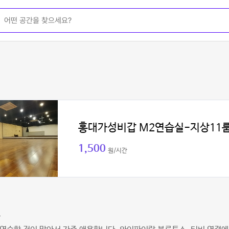
홍대가성비갑 M2연습실-지상11
1,500
원/시간
로