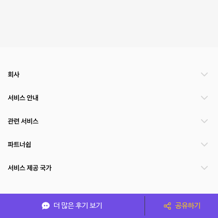
회사
서비스 안내
관련 서비스
파트너쉽
서비스 제공 국가
(주)NSPACE 사업자정보
더 많은 후기 보기
공유하기