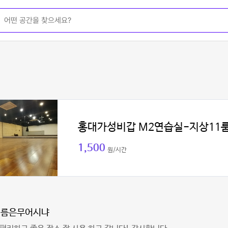
홍대가성비갑 M2연습실-지상11
1,500
원/시간
이름은무어시냐