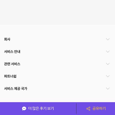
회사
서비스 안내
관련 서비스
파트너쉽
서비스 제공 국가
(주)NSPACE 사업자정보
더 많은 후기 보기
공유하기