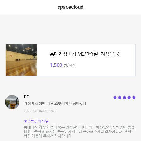
spacecloud
홍대가성비갑 M2연습실-지상11룸
1,500
원/시간
DD
가성비 짱짱맨 너무 조앗어여 탄성마루!!
2022-08-04 00:17:22
호스트님의 답글
홍대에서 가장 가성비 좋은 연습실입니다. 의도치 않았지만, 탄성이 생겼
네요.. 불편해 하시는 분들도 계시는데 좋아해주시니 감사합니다. 또한,
항상 애용해 주셔서 감사합니다.