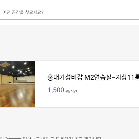
홍대가성비갑 M2연습실-지상11
1,500
원/시간