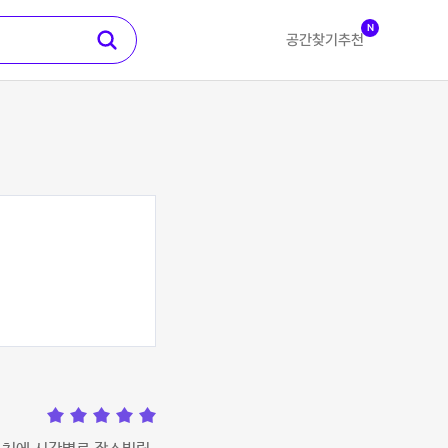
N
공간찾기
추천