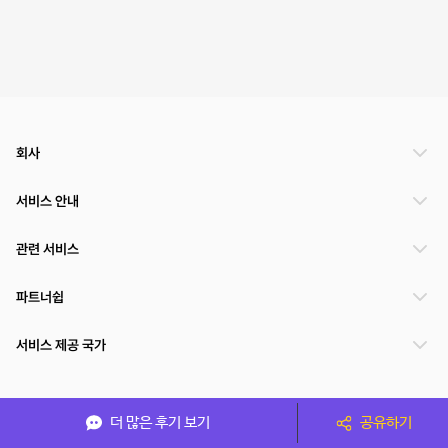
회사
서비스 안내
관련 서비스
파트너쉽
서비스 제공 국가
(주)NSPACE 사업자정보
더 많은 후기 보기
공유하기