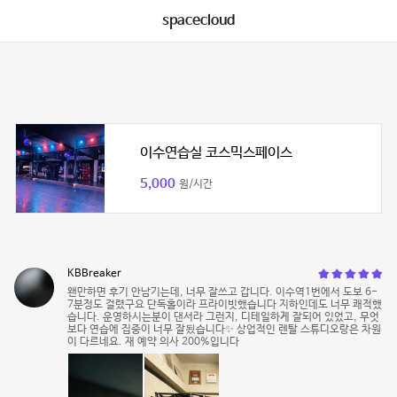
spacecloud
이수연습실 코스믹스페이스
5,000
원/시간
KBBreaker
왠만하면 후기 안남기는데, 너무 잘쓰고 갑니다. 이수역1번에서 도보 6-
7분정도 걸렸구요 단독홀이라 프라이빗했습니다 지하인데도 너무 쾌적했
습니다. 운영하시는분이 댄서라 그런지, 디테일하게 잘되어 있었고, 무엇
보다 연습에 집중이 너무 잘됬습니다✨ 상업적인 렌탈 스튜디오랑은 차원
이 다르네요. 재 예약 의사 200%입니다