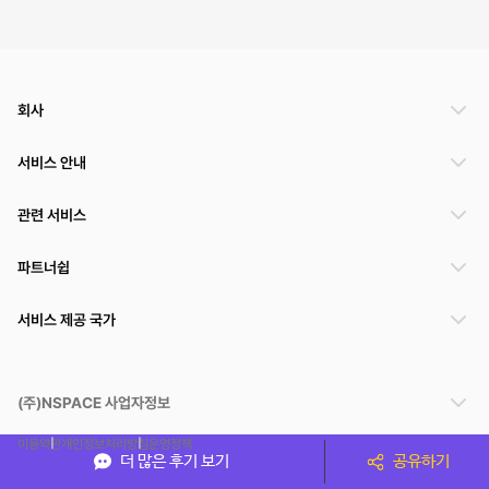
회사
서비스 안내
관련 서비스
파트너쉽
서비스 제공 국가
(주)NSPACE 사업자정보
이용약관
개인정보처리방침
운영정책
더 많은 후기 보기
공유하기
스페이스클라우드는 통신판매중개자이며 통신판매의 당사자가 아닙니다. 따라서 스페이스클
라우드는 공간 거래정보 및 거래에 대해 책임지지 않습니다.