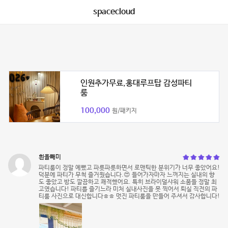
spacecloud
인원추가무료,홍대루프탑 감성파티
룸
100,000
원/패키지
흰올빼미
파티룸이 정말 예뻤고 파릇파릇하면서 로맨틱한 분위기가 너무 좋았어요!
덕분에 파티가 무척 즐거웠습니다.😍 들어가자마자 느껴지는 실내의 향
도 좋았고 방도 깔끔하고 쾌적했어요. 특히 브라이덜샤워 소품들 정말 최
고였습니다! 파티를 즐기느라 미처 실내사진을 못 찍어서 퇴실 직전의 파
티룸 사진으로 대신합니다ㅎㅎ 멋진 파티룸을 만들어 주셔서 감사합니다!