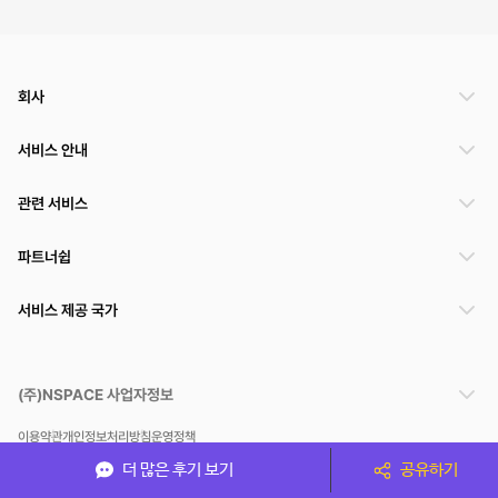
회사
서비스 안내
관련 서비스
파트너쉽
서비스 제공 국가
(주)NSPACE 사업자정보
이용약관
개인정보처리방침
운영정책
스페이스클라우드는 통신판매중개자이며 통신판매의 당사자가 아닙니다. 따라서 스페이스클
더 많은 후기 보기
공유하기
라우드는 공간 거래정보 및 거래에 대해 책임지지 않습니다.