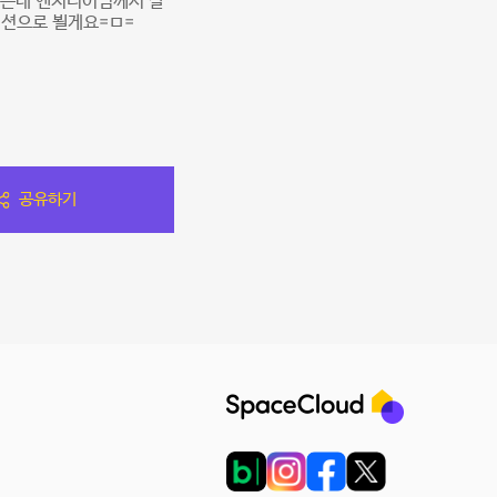
었는데 엔지니어님께서 잘
디션으로 뵐게요=ㅁ=
공유하기