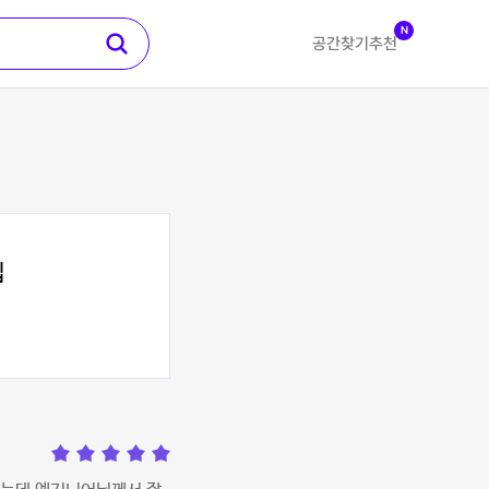
N
공간찾기
추천
집