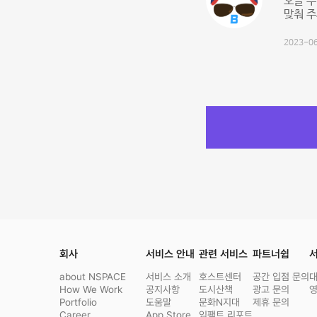
오늘 
맞춰 주
2023-06
회사
서비스 안내
관련 서비스
파트너쉽
서
about NSPACE
서비스 소개
호스트센터
공간 입점 문의
How We Work
공지사항
도시산책
광고 문의
Portfolio
도움말
문화N지대
제휴 문의
Career
App Store
임팩트 리포트