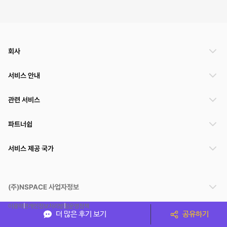
회사
서비스 안내
관련 서비스
파트너쉽
서비스 제공 국가
(주)NSPACE 사업자정보
이용약관
개인정보처리방침
운영정책
더 많은 후기 보기
공유하기
스페이스클라우드는 통신판매중개자이며 통신판매의 당사자가 아닙니다. 따라서 스페이스클
라우드는 공간 거래정보 및 거래에 대해 책임지지 않습니다.