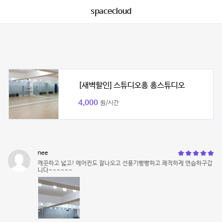
spacecloud
[새벽할인] 스튜디오흥 흥스튜디오
4,000
원/시간
nee
깨끗하고 넓고! 에어컨도 잘나오고 선풍기빵빵하고 쾌적하게 연습하구갑
니다~~~~~~