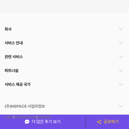
회사
서비스 안내
관련 서비스
파트너쉽
서비스 제공 국가
(주)NSPACE 사업자정보
이용약관
개인정보처리방침
운영정책
더 많은 후기 보기
공유하기
스페이스클라우드는 통신판매중개자이며 통신판매의 당사자가 아닙니다. 따라서 스페이스클
라우드는 공간 거래정보 및 거래에 대해 책임지지 않습니다.