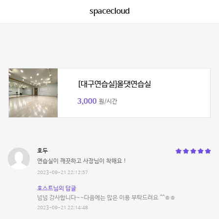
spacecloud
[대구연습실]올댓연습실
3,000
원/시간
호두
연습실이 깨끗하고 사장님이 착해요 !
2023-09-21 22:12:57
호스트님의 답글
넘넘 감사합니다~~다음에는 많은 이용 부탁드려요 ^^ㅎㅎ
2023-09-21 22:14:48