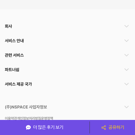
회사
서비스 안내
관련 서비스
파트너쉽
서비스 제공 국가
(주)NSPACE 사업자정보
이용약관
개인정보처리방침
운영정책
스페이스클라우드는 통신판매중개자이며 통신판매의 당사자가 아닙니다. 따라서 스페이스클
더 많은 후기 보기
공유하기
라우드는 공간 거래정보 및 거래에 대해 책임지지 않습니다.