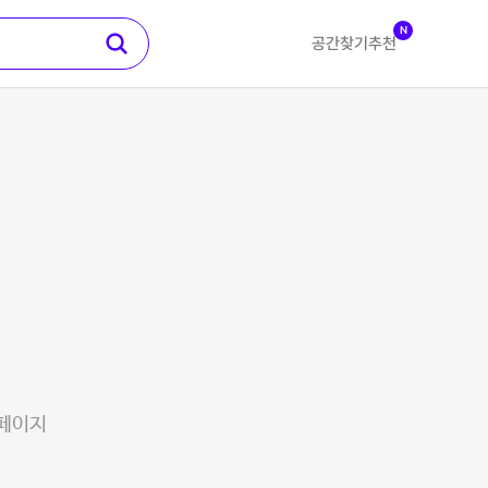
N
공간찾기
추천
 페이지