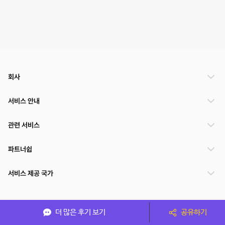
회사
서비스 안내
관련 서비스
파트너쉽
서비스 제공 국가
(주)NSPACE 사업자정보
더 많은 후기 보기
공유하기