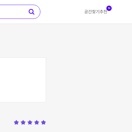
N
공간찾기
추천