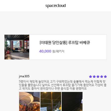
spacecloud
[이태원 당인살롱] 루프탑 바베큐
40,000
원/패키지
jma305
5명이서 재밌게 놀았어요 고기 구워먹었는데 숯불에서 먹는게 이렇게 맛
있을줄 몰랐습니다 날씨도 선선해서 루프탑 즐기기에 좋았어요 가성비 좋
고 위치도 좋아서 편의점이나 주변 음식점 이용 편했어요