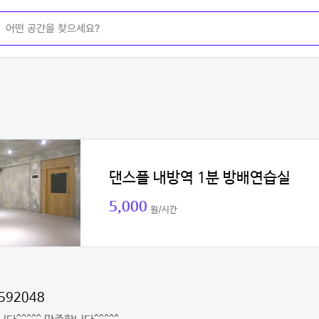
댄스플 내방역 1분 방배연습실
5,000
원/시간
592048