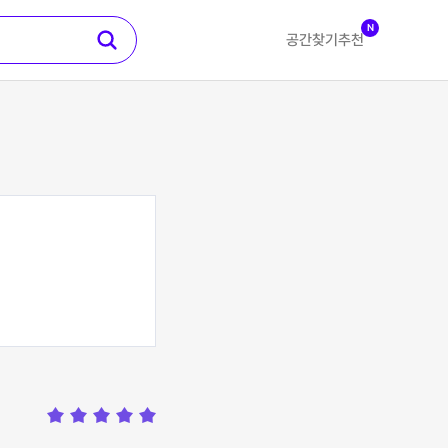
N
공간찾기
추천