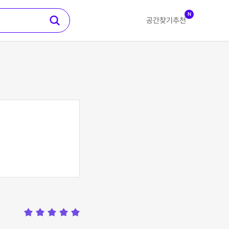
N
공간찾기
추천