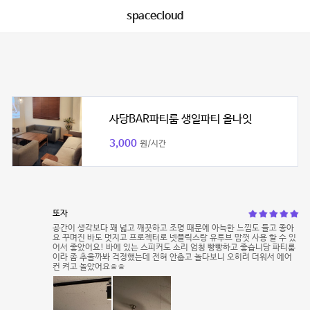
spacecloud
사당BAR파티룸 생일파티 올나잇
3,000
원/시간
또자
공간이 생각보다 꽤 넓고 깨끗하고 조명 때문에 아늑한 느낌도 들고 좋아
요 꾸며진 바도 멋지고 프로젝터로 넷플릭스랑 유투브 맘껏 사용 할 수 있
어서 좋았어요! 바에 있는 스피커도 소리 엄청 빵빵하고 좋습니당 파티룸
이라 좀 추울까봐 걱정했는데 전혀 안춥고 놀다보니 오히려 더워서 에어
컨 켜고 놀았어요ㅎㅎ