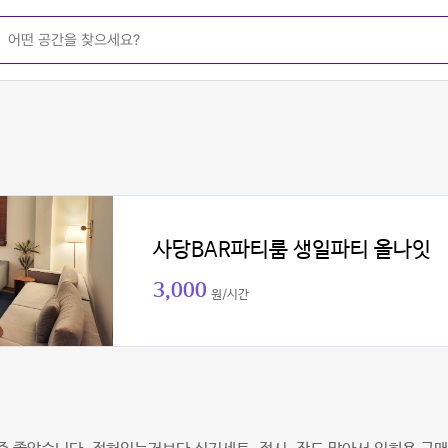
사당BAR파티룸 생일파티 올나잇
3,000
원/시간
잉