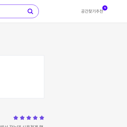
N
공간찾기
추천