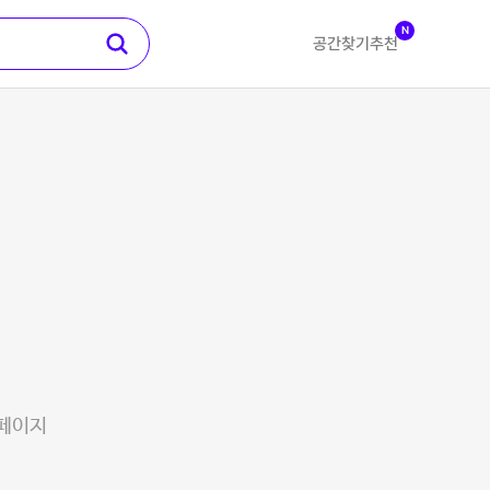
N
공간찾기
추천
 페이지