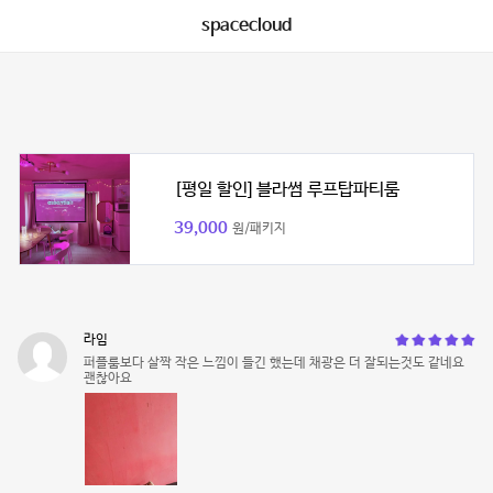
spacecloud
[평일 할인] 블라썸 루프탑파티룸
39,000
원/패키지
라임
퍼플룸보다 살짝 작은 느낌이 들긴 했는데 채광은 더 잘되는것도 같네요
괜찮아요