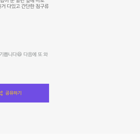
탑이 문 열면 옆에 바로
을거 다있고 간단한 침구류
기쁩니다😆 다음에 또 와
공유하기