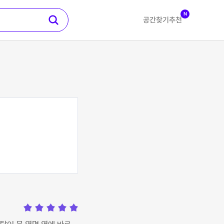
N
공간찾기
추천