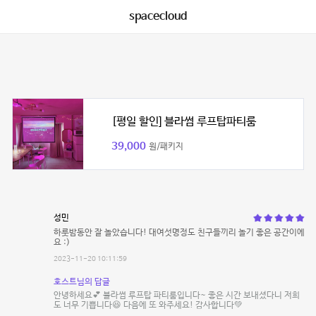
spacecloud
[평일 할인] 블라썸 루프탑파티룸
39,000
원/패키지
성민
하룻밤동안 잘 놀았습니다! 대여섯명정도 친구들끼리 놀기 좋은 공간이에
요 :)
2023-11-20 10:11:59
호스트님의 답글
안녕하세요💕 블라썸 루프탑 파티룸입니다~ 좋은 시간 보내셨다니 저희
도 너무 기쁩니다😆 다음에 또 와주세요! 감사합니다💚