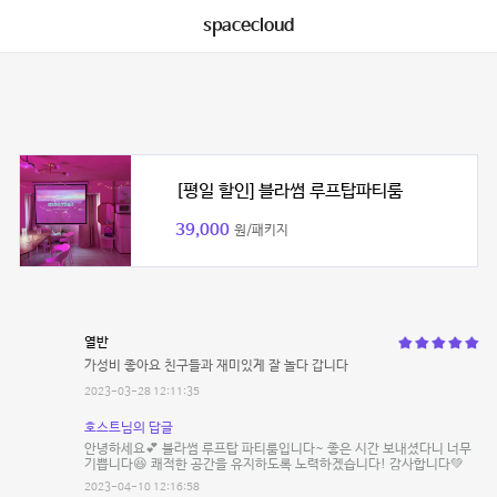
spacecloud
[평일 할인] 블라썸 루프탑파티룸
39,000
원/패키지
열반
가성비 좋아요 친구들과 재미있게 잘 놀다 갑니다
2023-03-28 12:11:35
호스트님의 답글
안녕하세요💕 블라썸 루프탑 파티룸입니다~ 좋은 시간 보내셨다니 너무
기쁩니다😆 쾌적한 공간을 유지하도록 노력하겠습니다! 감사합니다💚
2023-04-10 12:16:58