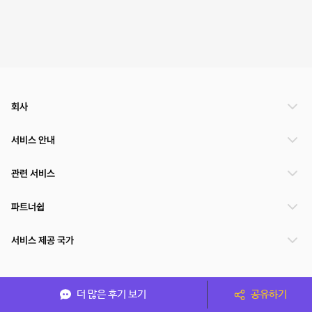
회사
서비스 안내
관련 서비스
파트너쉽
서비스 제공 국가
(주)NSPACE 사업자정보
더 많은 후기 보기
공유하기