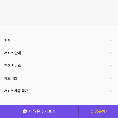
회사
서비스 안내
관련 서비스
파트너쉽
서비스 제공 국가
(주)NSPACE 사업자정보
더 많은 후기 보기
공유하기