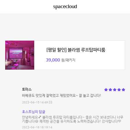
spacecloud
[평일 할인] 블라썸 루프탑파티룸
39,000
원/패키지
토마스
바베큐도 맛있게 잘먹었고 재밌었어요~ 잘 놀고 갑니다!
2023-04-15 14:49:33
호스트님의 답글
안녕하세요💕 블라썸 루프탑 파티룸입니다~ 좋은 시간 보내셨다니 너무
기쁩니다😆 쾌적한 공간을 유지하도록 노력하겠습니다! 감사합니다💚
2023-04-16 16:19:14