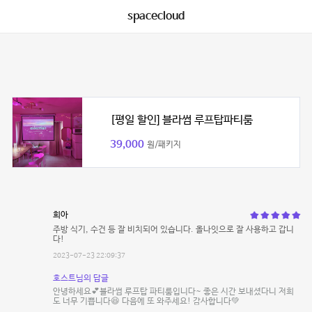
spacecloud
[평일 할인] 블라썸 루프탑파티룸
39,000
원/패키지
희아
주방 식기, 수건 등 잘 비치되어 있습니다. 올나잇으로 잘 사용하고 갑니
다!
2023-07-23 22:09:37
호스트님의 답글
안녕하세요💕블라썸 루프탑 파티룸입니다~ 좋은 시간 보내셨다니 저희
도 너무 기쁩니다😆 다음에 또 와주세요! 감사합니다💚