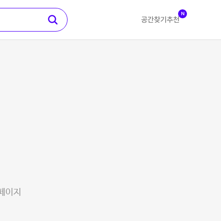
N
공간찾기
추천
 페이지