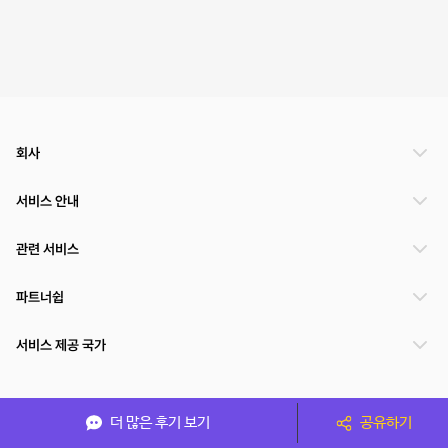
회사
서비스 안내
관련 서비스
파트너쉽
서비스 제공 국가
(주)NSPACE 사업자정보
더 많은 후기 보기
공유하기