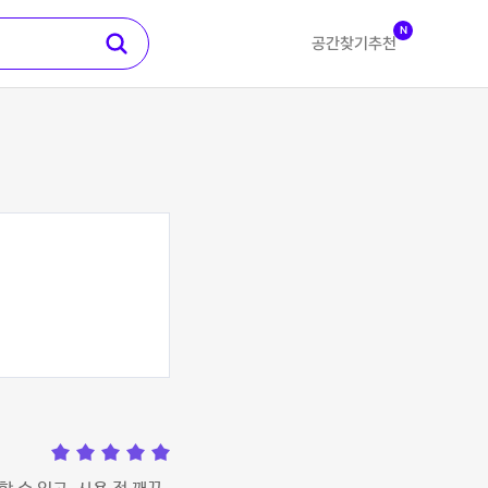
N
공간찾기
추천