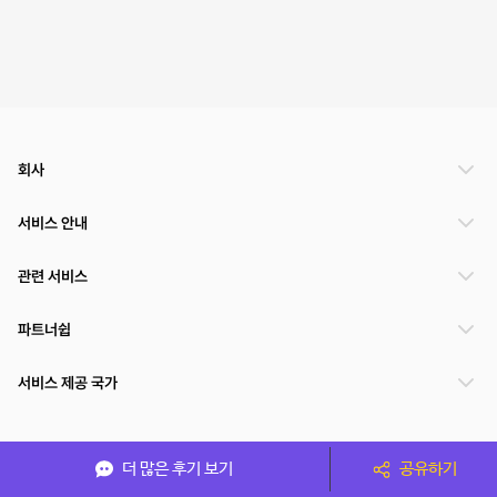
회사
서비스 안내
관련 서비스
파트너쉽
서비스 제공 국가
(주)NSPACE 사업자정보
더 많은 후기 보기
공유하기