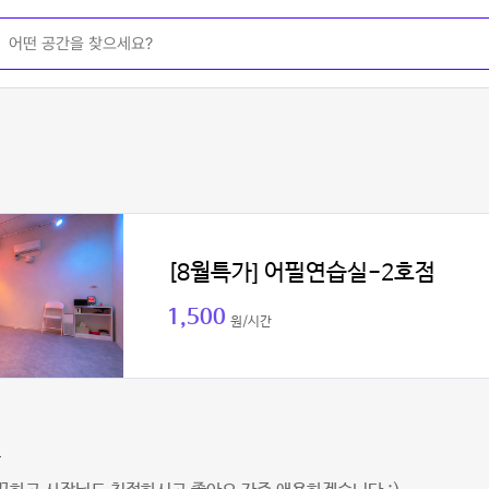
[8월특가] 어필연습실-2호점
1,500
원/시간
주