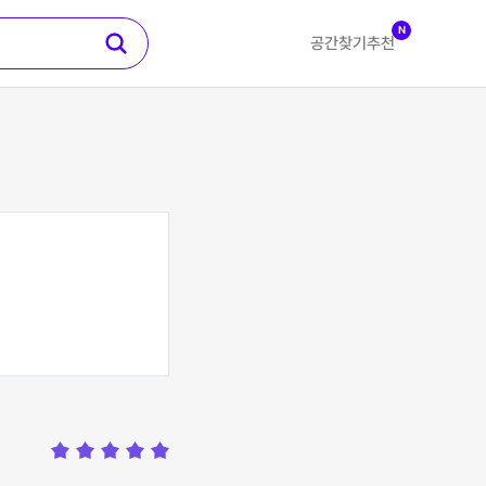
N
공간찾기
추천