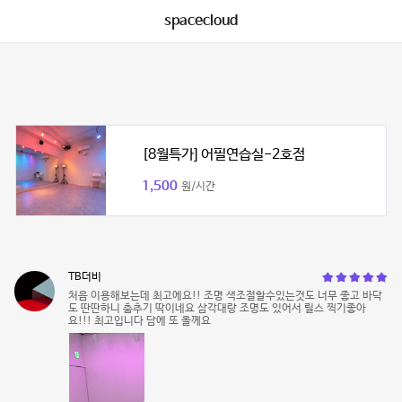
spacecloud
[8월특가] 어필연습실-2호점
1,500
원/시간
TB더비
처음 이용해보는데 최고에요!! 조명 색조절할수있는것도 너무 좋고 바닥
도 딴딴하니 춤추기 딱이네요 삼각대랑 조명도 있어서 릴스 찍기좋아
요!!! 최고입니다 담에 또 올께요