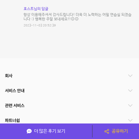
호스트님의 답글
항상 이용해주셔셔 감사드립니다! 더욱 더 노력하는 어필 연습실 되겠습
니다 :) 행복한 주말 보내세요!!😊😊
2023-11-03 20:52:39
회사
서비스 안내
관련 서비스
파트너쉽
더 많은 후기 보기
공유하기
서비스 제공 국가