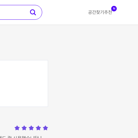
N
공간찾기
추천