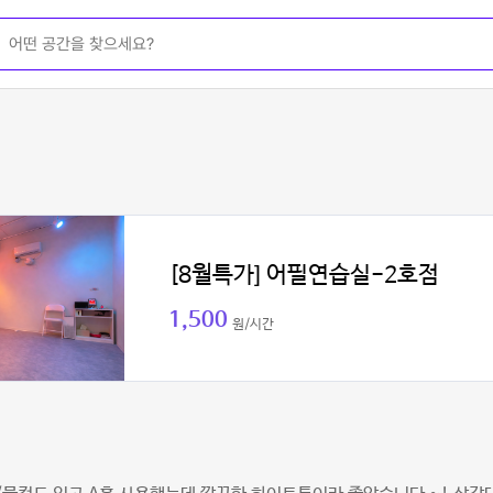
[8월특가] 어필연습실-2호점
1,500
원/시간
현