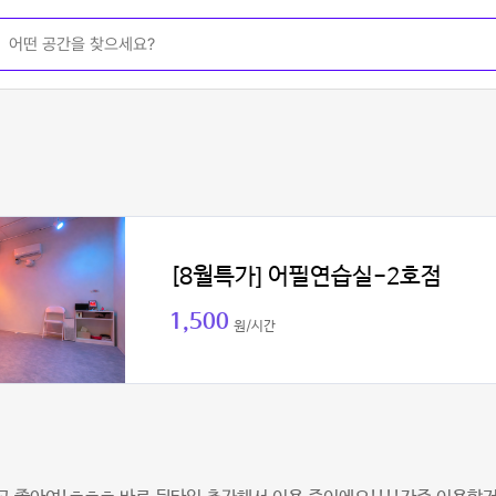
[8월특가] 어필연습실-2호점
1,500
원/시간