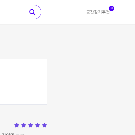
N
공간찾기
추천