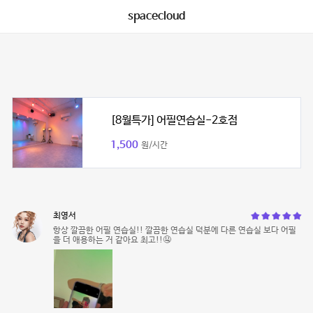
spacecloud
[8월특가] 어필연습실-2호점
1,500
원/시간
최영서
항상 깔끔한 어필 연습실!! 깔끔한 연습실 덕분에 다른 연습실 보다 어필
을 더 애용하는 거 같아요 최고!!🤤