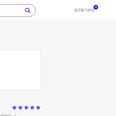
N
공간찾기
추천