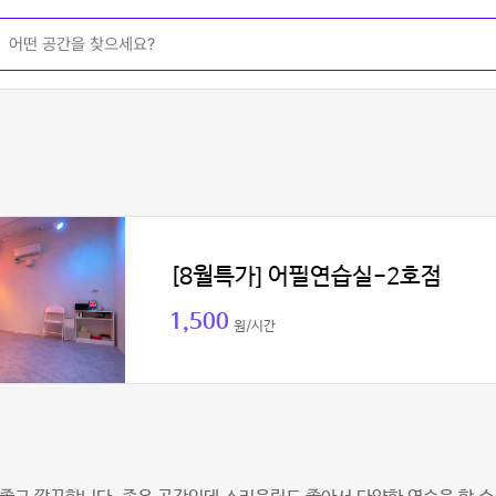
[8월특가] 어필연습실-2호점
1,500
원/시간