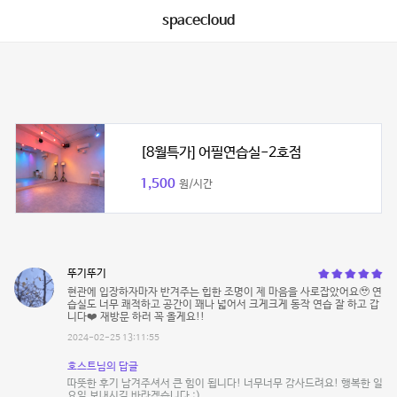
spacecloud
[8월특가] 어필연습실-2호점
1,500
원/시간
뚜기뚜기
현관에 입장하자마자 반겨주는 힙한 조명이 제 마음을 사로잡았어요🥹 연
습실도 너무 쾌적하고 공간이 꽤나 넓어서 크게크게 동작 연습 잘 하고 갑
니다❤️ 재방문 하러 꼭 올게요!!
2024-02-25 13:11:55
호스트님의 답글
따뜻한 후기 남겨주셔서 큰 힘이 됩니다! 너무너무 감사드려요! 행복한 일
요일 보내시길 바라겠습니다 :)