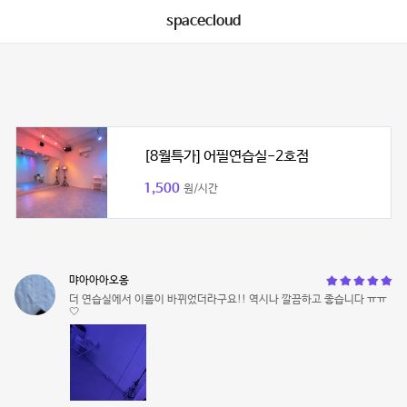
spacecloud
[8월특가] 어필연습실-2호점
1,500
원/시간
먀아아아오옹
더 연습실에서 이름이 바뀌었더라구요!! 역시나 깔끔하고 좋습니다 ㅠㅠ
🤍